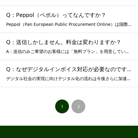
Q：Peppol（ペポル）ってなんですか？
Peppol（Pan European Public Procurement Online）は国際的な非営利団体であるOpenPeppolが策定・管理している電子文書をネットワーク上でやり取りするための「文書仕様」「ネットワーク」「運用ルール」のグローバルな規格と仕様のことです。✔︎ Pe
Q：送信しかしません。料金は変わりますか？
A：送信のみご希望のお客様には「無料プラン」を用意しています。詳しくは「プランと価格」を参照下さい。
Q：なぜデジタルインボイス対応が必要なのですか？
デジタル社会の実現に向けデジタル化の流れは今後さらに加速します。ざっくりまとめると、デジタル化とは情報をデータとして保存・送受信・共有することです。現状、そのデータを可視化する一つの手段がPDFです。現在、請求書送受信のほとんどがPDFのメール添付か紙の請求書の郵送で行われています。しかし、作成し
1
2