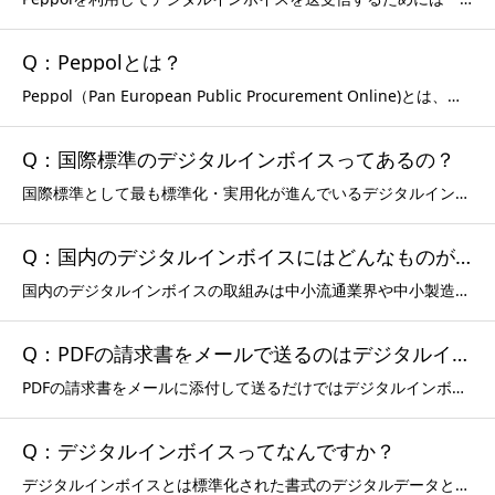
Q：Peppolとは？
Peppol（Pan European Public Procurement Online)とは、請求書（インボイス）などの電子文書をネットワーク上でやり取りするための「文書仕様」「運用ルール」「ネットワーク」のグローバルな標準仕様であり、Open Peppol（ベルギーの国際的非営利組織）がその
Q：国際標準のデジタルインボイスってあるの？
国際標準として最も標準化・実用化が進んでいるデジタルインボイスはPeppolです。Peppol（Pan European Public Procurement Online)とは、請求書（インボイス）などの電子文書をネットワーク上でやり取りするための「文書仕様」「運用ルール」「ネットワーク」のグロ
Q：国内のデジタルインボイスにはどんなものがあるの？
国内のデジタルインボイスの取組みは中小流通業界や中小製造業界など業界単位・事業規模単位でのDX化及び業務効率改善の一環として進められてきました。中小流通業向けのBMS、中小製造業向けのECALGA、中小建設業向けのCI-NET等が有名ですが、これらはあくまでも業界内の情報交換・データ交換の効率化を
Q：PDFの請求書をメールで送るのはデジタルインボイス？
PDFの請求書をメールに添付して送るだけではデジタルインボイスの定義に当てはまりません。請求書の書式と転送方式が標準化されていること、PDF化の前後の動作がデジタル化（自動化）されマニュアル（紙ベース）作業の介在が無いこと等がデジタルインボイスの前提となります。デジタルインボイス（Peppol）は
Q：デジタルインボイスってなんですか？
デジタルインボイスとは標準化された書式のデジタルデータと転送方式を用いて、異なるシステム間でも確実に送受信できるデジタルデータで作成された請求書です。https://www.bondance.digital/docs/%E3%83%87%E3%82%B8%E3%82%BF%E3%83%A