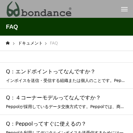
FAQ
ドキュメント
FAQ
Q：エンドポイントってなんですか？
インボイスを送信・受信する組織または個人のことです。Peppolでは全てのエンドポイントにドキュメントタイプ毎の個別の識別ID（Peppol ID）を付与することで送信先の識別を可能にしています。日本国内では主に法人番号および適格請求書発行事業者登録者番号が識別IDとして採用されています。日本にお
Q：４コーナーモデルってなんですか？
Peppolが採用しているデータ交換方式です。Peppolでは、商取引におけ売り手をC1、売り手側の中継点（アクセスポイント）をC2、Peppolのネットワークの向こう側にいる買い手側の中継点（アクセスポイント）をC3、最後に買い手をC4と定義しています。C1（売り手）はまず自分の中継点であるC2
Q：Peppolってすぐに使えるの？
Peppolを利用してデジタルインボイスを送受信するためには一般的に次の手順を踏むことになります。わが国ではデジタル庁の監督の下、Peppol認定サービスプロバイダーがPeppol用のアプリやAPI、クラウドサービス等を立上げていますのでそれらを利用するのが手っ取り早い方法です。bondance