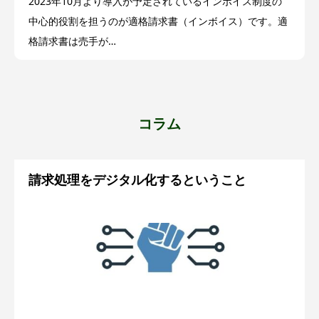
2023年10月より導入が予定されているインボイス制度の
中心的役割を担うのが適格請求書（インボイス）です。適
格請求書は売手が
買手に対して正確な適用税率や消費税額を伝えるために必
須となり
、現行の区分記載請求書に登録番号、適用税率及び消費税
額等が追加されたデータや書類を適格請求書と呼びます。
コラム
適格請求書を発行するには適格請求書発行事業者の登録が
必要となり、登録は課税事業者であることが前提となりま
請求処理をデジタル化するということ
す。