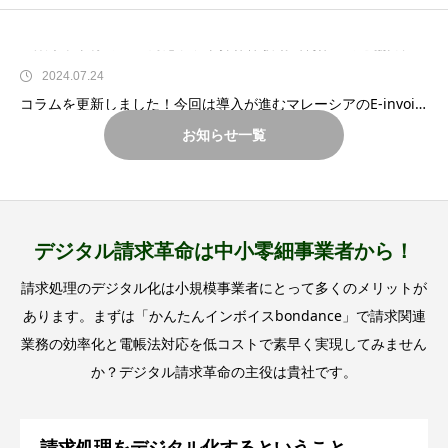
全銀ネット様のZEDI対応ソフト操作体験動画制作へのご協力について
2024.07.24
コラムを更新しました！今回は導入が進むマレーシアのE-invoicingの現状に関するコラムです。
2024.06.30
お知らせ一覧
『BLUE SANTAごみ拾い2024プレイベント ブルーサンタ@SHIBUYA』に参加しました！
2024.04.28
「かんたんインボイスbondance」のPR動画をリリースしました！
2024.03.29
デジタル請求革命は中小零細事業者から！
横浜を拠点にロジスティックス関連事業を全国展開する日吉回漕店様が「かんたんインボイスbondance」実証テストに参加！
請求処理のデジタル化は小規模事業者にとって多くのメリットが
2025.03.04
あります。まずは「かんたんインボイスbondance」で請求関連
全銀ネット様のZEDI対応ソフト操作体験動画制作へのご協力について
業務の効率化と電帳法対応を低コストで素早く実現してみません
か？デジタル請求革命の主役は貴社です。