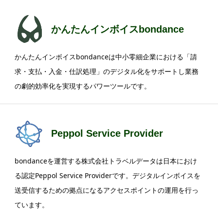
かんたんインボイスbondance
かんたんインボイスbondanceは中小零細企業における「請
求・支払・入金・仕訳処理」のデジタル化をサポートし業務
の劇的効率化を実現するパワーツールです。
Peppol Service Provider
bondanceを運営する株式会社トラベルデータは日本におけ
る認定Peppol Service Providerです。デジタルインボイスを
2024.03.29
送受信するための拠点になるアクセスポイントの運用を行っ
横浜を拠点にロジスティックス関連事業を全国展開する日吉回漕店様が「かんたんインボイスbondance」実証テストに参加！
ています。
2025.03.04