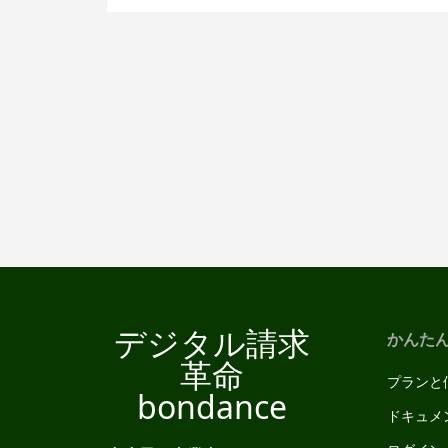
と」なのだそうだ。その耳障りの良い響
きとは裏腹にどこか捉えどころがないこ
のバズワード。漠とした不安や抵抗感を
抱く人も多いだろう。生活者を家事から
解放し
デジタル請求
かんた
革命
プランと
bondance
ドキュメ