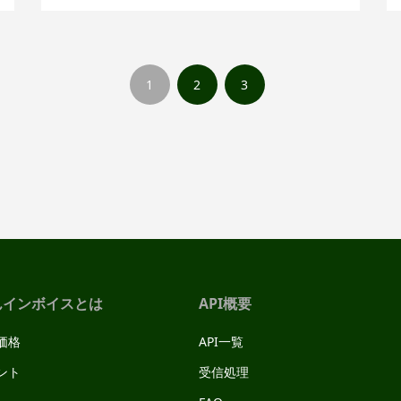
の代金決済に繋がる訳であるが、特に我
が国の中小零細あるいは個人事業主は紙
ベースの請求書によるものがほとんど
1
2
3
だ。売り手はエクセル等で管理している
販売
んインボイスとは
API概要
価格
API一覧
ント
受信処理