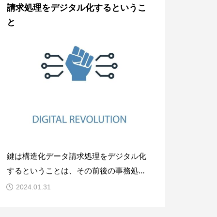
請求処理をデジタル化するというこ
は言わば標準化された請求データのセッ
と
ト（コードの集合体）ということ
鍵は構造化データ請求処理をデジタル化
するということは、その前後の事務処理
とのデジタル連携を可能にするというこ
2024.01.31
とだ。標準化された構造化データの共
有・連携でこれが可能になる。だが、構