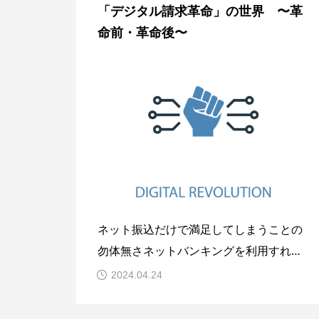
「デジタル請求革命」の世界 〜革
業に対して法人税申告の前提として申告
命前・革命後〜
に関わる
ネット振込だけで満足してしまうことの
勿体無さネットバンキングを利用すれ
ば、B to C・B to Bという取引形態にかか
2024.04.24
わらず買い手も売り手も金融機関の店舗
や街のATMに出向く手間と時間が大幅に