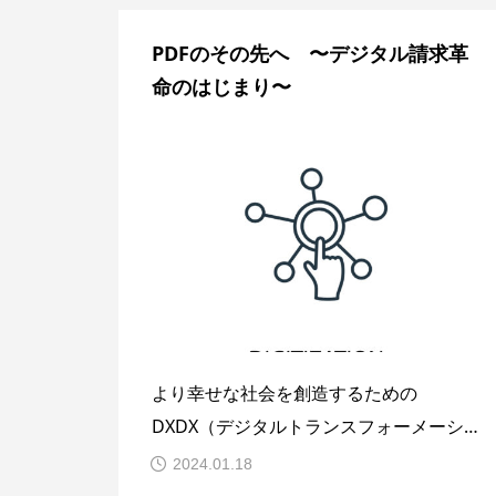
節約できる。これは自明だ。だが、B to
PDFのその先へ 〜デジタル請求革
Bにおいては多くの経営者がこの程度の
命のはじまり〜
省力化（つまりAT
より幸せな社会を創造するための
DXDX（デジタルトランスフォーメーシ
ョン）？一般的には「デジタル化により
2024.01.18
社会や生活やライフスタイルが変わるこ