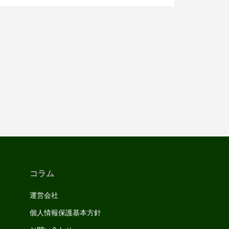
から３年以上経過した現在ではおそらく
全体の３０％以上の法人がネットバンキ
ングを利用していると推測される。ネッ
トバンキングを利用する最大の理由は法
コラム
運営会社
個人情報保護基本方針