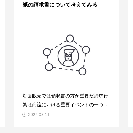
紙の請求書について考えてみる
とする「デジタル化」でかまびすしい。
期せずして我が国にもその波が押し寄せ
対面販売では領収書の方が重要だ請求行
為は商流における重要イベントの一つが
であることには異論はない。モノやサー
2024.03.11
ビスの売買において「請求行為」は見え
たり見えなかったりする。消費者が相手