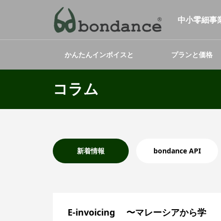
中小零細事業
かんたんインボイスと
プランと価格
は
コラム
新着情報
bondance API
E-invoicing 〜マレーシアから学