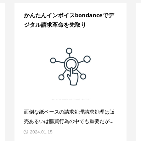
のいわゆるBtoC、なかんずく、対面販売
かんたんインボイスbondanceでデ
において請求行為は対象となるモノやサ
ジタル請求革命を先取り
ービスの提供と買い手による対価支払
面倒な紙ベースの請求処理請求処理は販
売あるいは購買行為の中でも重要だが面
倒な手続きでもある。物販でもサービス
2024.01.15
でも請求書の発行・受領をもってその先