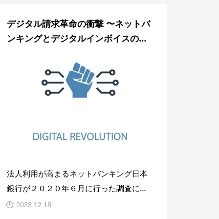
造化データなどと小難しそうなIT用語を
デジタル請求革命の衝撃 〜ネットバ
使うと一般の利用者を遠ざけてしまう。
ンキングとデジタルインボイスの融
平たく言えば、共通仕様のデジタルデー
合〜
タ
法人利用が高まるネットバンキング日本
銀行が２０２０年６月に行った調査によ
ると、我が国の法人によるネットバンキ
2023.12.18
ングの利用率は２７.４%とのこと。それ