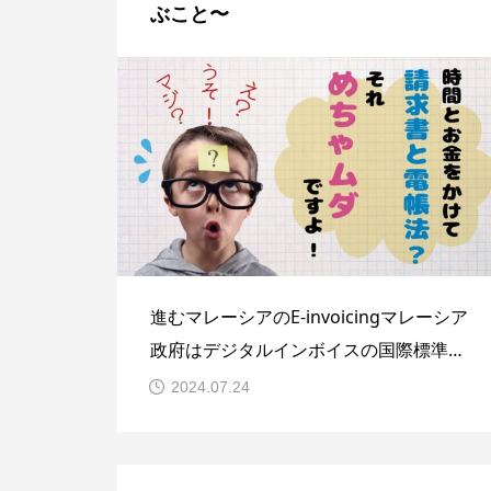
ぶこと〜
進むマレーシアのE-invoicingマレーシア
政府はデジタルインボイスの国際標準仕
様であるPeppolの導入を2024年春から
2024.07.24
開始した。具合的な施策としては、まず
2024年8月1日からRM1億（マレーシアリ
ンギット、約30億円）を超える年商の企