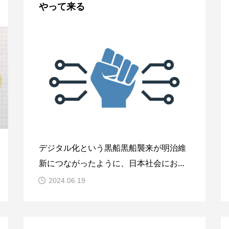
やって来る
デジタル化という黒船黒船襲来が明治維
新につながったように、日本社会におけ
るさまざまな変化が海外からの要求・要
2024.06.19
請によって加速されてきた歴史を我々は
知っている。いま世界はDX（デジタルト
ランスフォーメーション）をキーワード