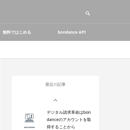
デジタル請求革命のコ
ア デジタル化とペーパ
ーレス化
無料ではじめる
bondance API
デジタル請求革命はエン
ドユーザ向けソリューシ
ョンからはじまる
デジタル請求革命をリー
ドするbondance endpoi
nt-API
最近の記事
デジタル請求革命はbon
danceのアカウントを取
得することから
デジタル請求革命は営