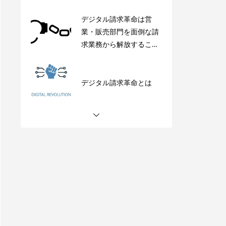
業・販売部門を面倒な請
求業務から解放すること
から
デジタル請求革命とは
デジタル請求革命のコ
ア デジタル化とペーパ
ーレス化
デジタル請求革命はエン
ドユーザ向けソリューシ
ョンからはじまる
デジタル請求革命をリー
ドするbondance endpoi
nt-API