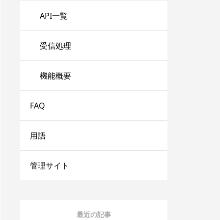
API一覧
受信処理
機能概要
FAQ
かんたんインボイスbon
danceでデジタル請求革
用語
命を先取り
デジタル請求革命の衝撃
管理サイト
〜ネットバンキングとデ
ジタルインボイスの融
合〜
デジタル請求革命はエン
最近の記事