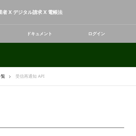
者 X デジタル請求 X 電帳法
ドキュメント
ログイン
一覧
受信再通知 API