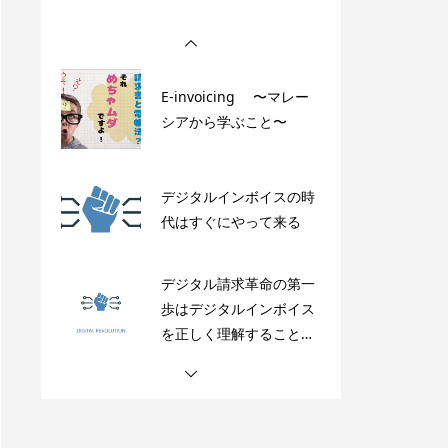
ドユーザ向けソリューシ
ョンからはじまる
E-invoicing 〜マレー
シアから学ぶこと〜
デジタルインボイスの時
代はすぐにやって来る
デジタル請求革命の第一
歩はデジタルインボイス
を正しく理解することか
ら
「デジタル請求革命」の
世界 〜革命前・革命
後〜