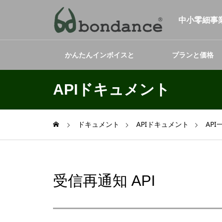
中小零細事業
かんたんインボイスと
プランと価格
は
APIドキュメント
ドキュメント
APIドキュメント
API
受信再通知 API